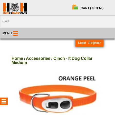
CART ( 0 ITEM )
MENU
Login
Register
Home / Accessories / Cinch - It Dog Collar
Medium