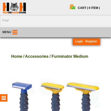
CART ( 0 ITEM )
MENU
Login
Register
Home / Accessories / Furminator Medium