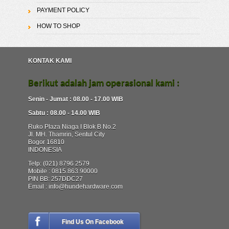
PAYMENT POLICY
HOW TO SHOP
KONTAK KAMI
Berikut adalah jam operasional kami :
Senin - Jumat : 08.00 - 17.00 WIB
Sabtu : 08.00 - 14.00 WIB
Ruko Plaza Niaga I Blok B No.2
Jl. MH. Thamrin, Sentul City
Bogor 16810
INDONESIA
Telp: (021) 8796 2579
Mobile : 0815.863.90000
PIN BB: 257DDC27
Email : info@hundehardware.com
Find Us On Facebook