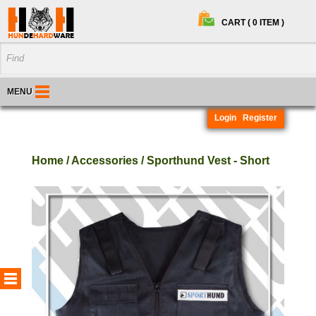
CART ( 0 ITEM )
MENU
Login
Register
Home / Accessories / Sporthund Vest - Short